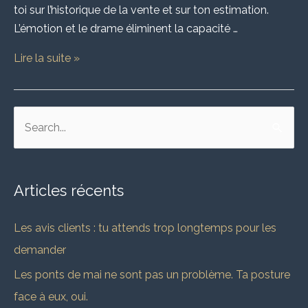
toi sur l’historique de la vente et sur ton estimation.
L’émotion et le drame éliminent la capacité …
Lire la suite »
R
e
c
Articles récents
h
e
Les avis clients : tu attends trop longtemps pour les
r
demander
c
Les ponts de mai ne sont pas un problème. Ta posture
h
face à eux, oui.
e