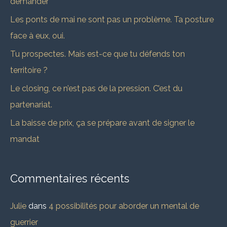
demander
c
Les ponts de mai ne sont pas un problème. Ta posture
h
face à eux, oui.
e
Tu prospectes. Mais est-ce que tu défends ton
r
territoire ?
Le closing, ce n’est pas de la pression. C’est du
:
partenariat.
La baisse de prix, ça se prépare avant de signer le
mandat
Commentaires récents
Julie
dans
4 possibilités pour aborder un mental de
guerrier