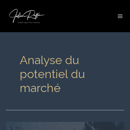
Aller
Mai
au
Me
contenu
Analyse du
potentiel du
marché
Avoir