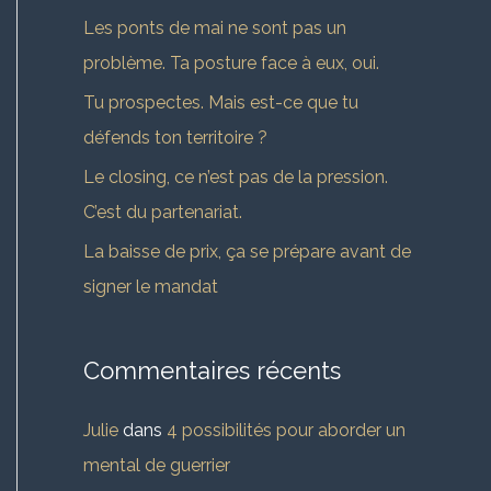
c
Les ponts de mai ne sont pas un
h
problème. Ta posture face à eux, oui.
e
Tu prospectes. Mais est-ce que tu
r
défends ton territoire ?
Le closing, ce n’est pas de la pression.
:
C’est du partenariat.
La baisse de prix, ça se prépare avant de
signer le mandat
Commentaires récents
Julie
dans
4 possibilités pour aborder un
mental de guerrier