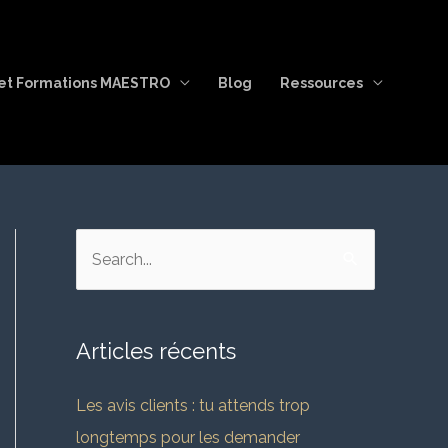
et Formations MAESTRO
Blog
Ressources
R
e
c
Articles récents
h
e
Les avis clients : tu attends trop
r
longtemps pour les demander