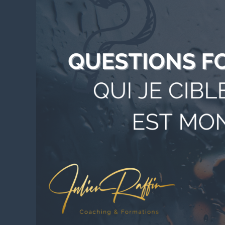
questions
fondamentales,
qui
je
cible
et
quelle
est
mon
offre
?