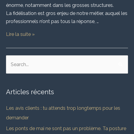
énorme, notamment dans les grosses structures.
La fidélisation est gros enjeu de notre métier, auquel les
professionnels n’ont pas tous la réponse, …
Lire la suite »
R
e
c
Articles récents
h
e
Les avis clients : tu attends trop longtemps pour les
r
demander
c
Les ponts de mai ne sont pas un problème. Ta posture
h