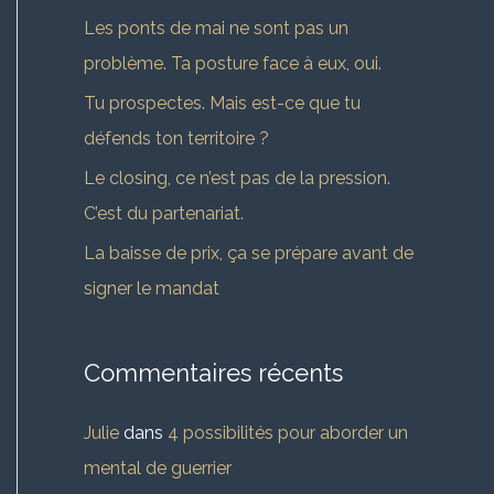
c
Les ponts de mai ne sont pas un
h
problème. Ta posture face à eux, oui.
e
Tu prospectes. Mais est-ce que tu
r
défends ton territoire ?
Le closing, ce n’est pas de la pression.
:
C’est du partenariat.
La baisse de prix, ça se prépare avant de
signer le mandat
Commentaires récents
Julie
dans
4 possibilités pour aborder un
mental de guerrier