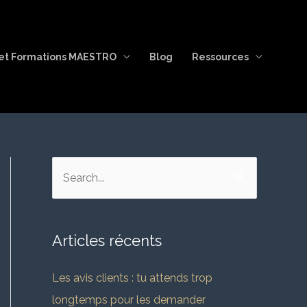
et Formations MAESTRO
Blog
Ressources
R
e
c
Articles récents
h
e
Les avis clients : tu attends trop
r
longtemps pour les demander