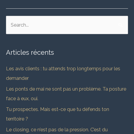
R
e
c
Articles récents
h
e
Les avis clients : tu attends trop longtemps pour les
r
demander
c
Les ponts de mai ne sont pas un problème. Ta posture
h
face à eux, oui.
e
Tu prospectes. Mais est-ce que tu défends ton
r
territoire ?
Le closing, ce n’est pas de la pression. C’est du
: