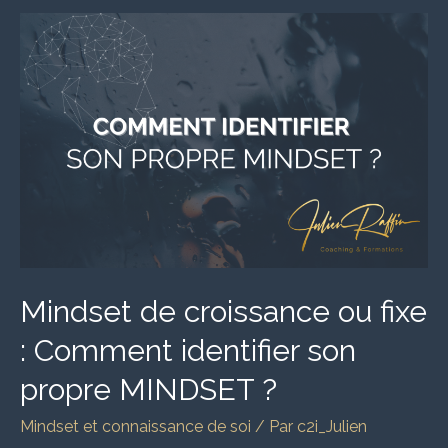
Mindset
de
croissance
ou
fixe
:
Comment
identifier
son
propre
MINDSET
Mindset de croissance ou fixe
?
: Comment identifier son
propre MINDSET ?
Mindset et connaissance de soi
/ Par
c2i_Julien