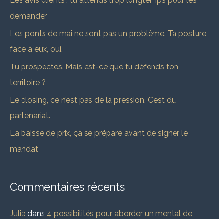
Les avis clients : tu attends trop longtemps pour les
r
demander
c
Les ponts de mai ne sont pas un problème. Ta posture
h
face à eux, oui.
e
Tu prospectes. Mais est-ce que tu défends ton
r
territoire ?
Le closing, ce n’est pas de la pression. C’est du
:
partenariat.
La baisse de prix, ça se prépare avant de signer le
mandat
Commentaires récents
Julie
dans
4 possibilités pour aborder un mental de