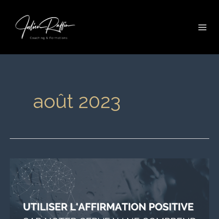
Aller
Mai
au
Me
contenu
août 2023
Utiliser
l’affirmation
positive
car
noter