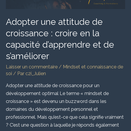
la
capacité
d’apprendre
Adopter une attitude de
et
croissance : croire en la
de
s’améliorer
capacité d’apprendre et de
s’améliorer
Laisser un commentaire
/
Mindset et connaissance de
soi
/ Par
c2i_Julien
Adopter une attitude de croissance pour un
développement optimal Le terme « mindset de
croissance » est devenu un buzzword dans les
domaines du développement personnel et
professionnel. Mais qu’est-ce que cela signifie vraiment
? C’est une question à laquelle je réponds également