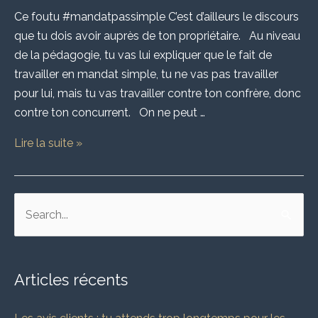
Ce foutu #mandatpassimple C’est d’ailleurs le discours
que tu dois avoir auprès de ton propriétaire. Au niveau
de la pédagogie, tu vas lui expliquer que le fait de
travailler en mandat simple, tu ne vas pas travailler
pour lui, mais tu vas travailler contre ton confrère, donc
contre ton concurrent. On ne peut …
Lire la suite »
R
e
c
Articles récents
h
e