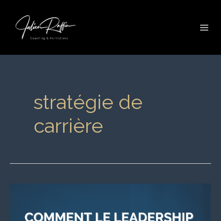
Aller
Mai
au
Me
contenu
stratégie de
carrière