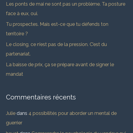
Les ponts de mai ne sont pas un problème. Ta posture
h
face à eux, oui.
e
Tu prospectes. Mais est-ce que tu défends ton
r
territoire ?
Le closing, ce n’est pas de la pression. C’est du
:
partenariat.
La baisse de prix, ça se prépare avant de signer le
mandat
Commentaires récents
Julie
dans
4 possibilités pour aborder un mental de
guerrier